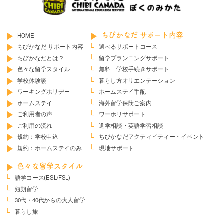
HOME
ちびかなだ サポート内容
ちびかなだ サポート内容
選べるサポートコース
ちびかなだとは？
留学プランニングサポート
色々な留学スタイル
無料 学校手続きサポート
学校体験談
暮らし方オリエンテーション
ワーキングホリデー
ホームステイ手配
ホームステイ
海外留学保険ご案内
ご利用者の声
ワーホリサポート
ご利用の流れ
進学相談・英語学習相談
規約：学校申込
ちびかなだ
アクティビティー・イベント
規約：ホームステイのみ
現地サポート
色々な留学スタイル
語学コース(ESL/FSL)
短期留学
30代・40代からの大人留学
暮らし旅