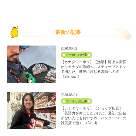
最新の記事
2026.06.02
ワーホリお仕事
【カナダワーホリ】【漁業】海上自衛官
からカナダの漁師へ。スティーブストン
で掴んだ、世界に通じる漁師への道
（Shingo.T)
2026.03.21
ワーホリお仕事
【カナダワーホリ】【ショップ店員】
「英語力を伸ばしたいけど、最初は自信
がない人にもおすすめ！バンクーバーの
雑貨店で働く」(Aki.U)