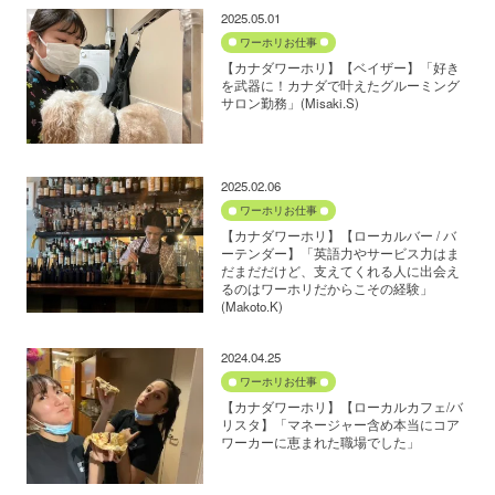
2025.05.01
ワーホリお仕事
【カナダワーホリ】【ベイザー】「好き
を武器に！カナダで叶えたグルーミング
サロン勤務」(Misaki.S)
2025.02.06
ワーホリお仕事
【カナダワーホリ】【ローカルバー / バ
ーテンダー】「英語力やサービス力はま
だまだだけど、支えてくれる人に出会え
るのはワーホリだからこその経験」
(Makoto.K)
2024.04.25
ワーホリお仕事
【カナダワーホリ】【ローカルカフェ/バ
リスタ】「マネージャー含め本当にコア
ワーカーに恵まれた職場でした」