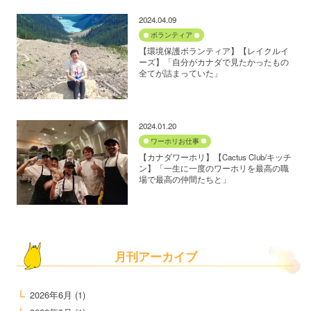
2024.04.09
ボランティア
【環境保護ボランティア】【レイクルイ
ーズ】「自分がカナダで見たかったもの
全てが詰まっていた」
2024.01.20
ワーホリお仕事
【カナダワーホリ】【Cactus Club/キッチ
ン】「一生に一度のワーホリを最高の職
場で最高の仲間たちと」
月刊アーカイブ
2026年6月
(1)