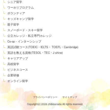
シニア留学
ワーホリプログラム
ボランティア
キッズキャンプ留学
親子留学
スノーボード・スキー留学
公立カレッジ・私立専門カレッジ
Co-op・インターンシップ
英語試験コース
(TOEIC・IELTS・
TOEFL・Cambridge)
英語を教える資格
(TESOL・TEC・J-shine)
キャリアアップ
高校留学
ビジネスコース
企業研修
オンライン留学
プライバシーポリシー
サイトマップ
Copyright(c) 2026 chibicanada All rights reserved.