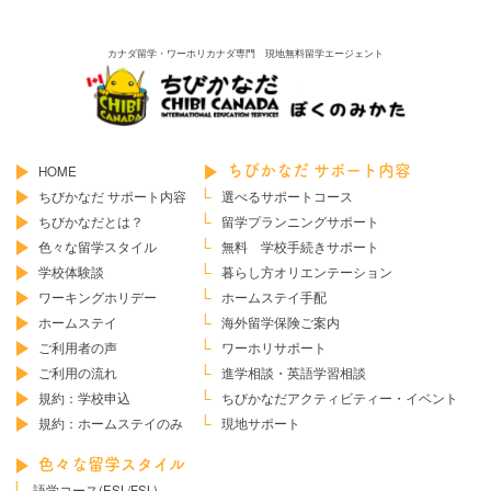
カナダ留学・ワーホリカナダ専門 現地無料留学エージェント
HOME
ちびかなだ サポート内容
ちびかなだ サポート内容
選べるサポートコース
ちびかなだとは？
留学プランニングサポート
色々な留学スタイル
無料 学校手続きサポート
学校体験談
暮らし方オリエンテーション
ワーキングホリデー
ホームステイ手配
ホームステイ
海外留学保険ご案内
ご利用者の声
ワーホリサポート
ご利用の流れ
進学相談・英語学習相談
規約：学校申込
ちびかなだ
アクティビティー・イベント
規約：ホームステイのみ
現地サポート
色々な留学スタイル
語学コース(ESL/FSL)