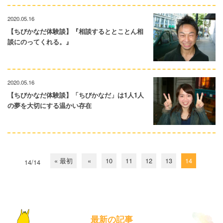
2020.05.16
【ちびかなだ体験談】『相談するととことん相
談にのってくれる。』
2020.05.16
【ちびかなだ体験談】「ちびかなだ」は1人1人
の夢を大切にする温かい存在
« 最初
«
10
11
12
13
14
14/14
最新の記事