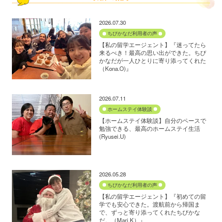
2026.07.30
ちびかなだ利用者の声
【私の留学エージェント】『迷ってたら
来るべき！最高の思い出ができた。ちび
かなだが一人ひとりに寄り添ってくれた
（Kona.O)』
2026.07.11
ホームステイ体験談
【ホームステイ体験談】自分のペースで
勉強できる、最高のホームステイ生活
(Ryusei.U)
2026.05.28
ちびかなだ利用者の声
【私の留学エージェント】『初めての留
学でも安心できた。渡航前から帰国ま
で、ずっと寄り添ってくれたちびかな
だ。（Mari.K）』