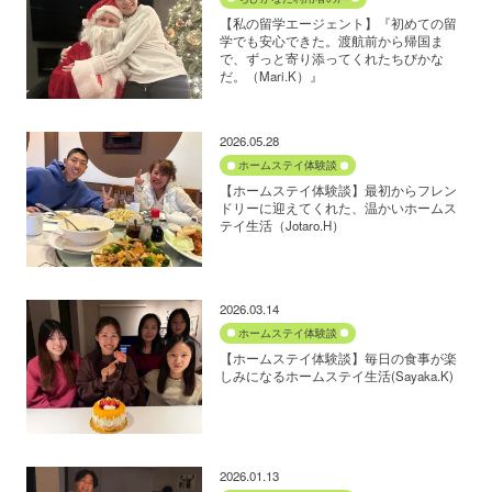
【私の留学エージェント】『初めての留
学でも安心できた。渡航前から帰国ま
で、ずっと寄り添ってくれたちびかな
だ。（Mari.K）』
2026.05.28
ホームステイ体験談
【ホームステイ体験談】最初からフレン
ドリーに迎えてくれた、温かいホームス
テイ生活（Jotaro.H）
2026.03.14
ホームステイ体験談
【ホームステイ体験談】毎日の食事が楽
しみになるホームステイ生活(Sayaka.K)
2026.01.13