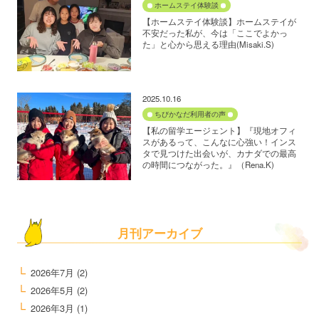
ホームステイ体験談
【ホームステイ体験談】ホームステイが
不安だった私が、今は「ここでよかっ
た」と心から思える理由(Misaki.S)
2025.10.16
ちびかなだ利用者の声
【私の留学エージェント】『現地オフィ
スがあるって、こんなに心強い！インス
タで見つけた出会いが、カナダでの最高
の時間につながった。』（Rena.K)
月刊アーカイブ
2026年7月
(2)
2026年5月
(2)
2026年3月
(1)