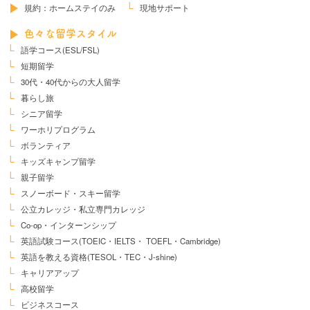
規約：ホームステイのみ
現地サポート
色々な留学スタイル
語学コース(ESL/FSL)
短期留学
30代・40代からの大人留学
暮らし旅
シニア留学
ワーホリプログラム
ボランティア
キッズキャンプ留学
親子留学
スノーボード・スキー留学
公立カレッジ・私立専門カレッジ
Co-op・インターンシップ
英語試験コース
(TOEIC・IELTS・
TOEFL・Cambridge)
英語を教える資格
(TESOL・TEC・J-shine)
キャリアアップ
高校留学
ビジネスコース