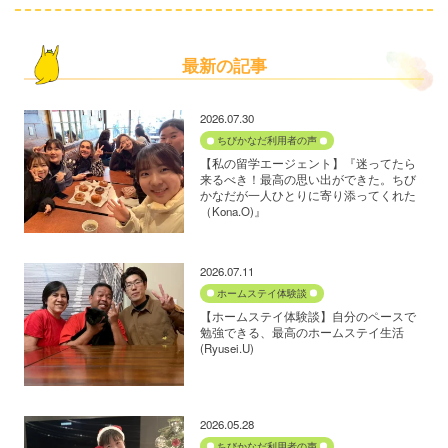
最新の記事
2026.07.30
ちびかなだ利用者の声
【私の留学エージェント】『迷ってたら
来るべき！最高の思い出ができた。ちび
かなだが一人ひとりに寄り添ってくれた
（Kona.O)』
2026.07.11
ホームステイ体験談
【ホームステイ体験談】自分のペースで
勉強できる、最高のホームステイ生活
(Ryusei.U)
2026.05.28
ちびかなだ利用者の声