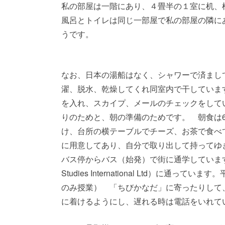
私の部屋は一階にあり、４畳半の１室に机、
風呂とトイレは同じ一部屋で私の部屋の隣に
うです。
なお、日本の湯船はなく、シャワーで済まし
濯、脱水、乾燥してくれ同室内で干しています
を入れ、スカイプ、メールのチェックをしてい
りのためと、朝の準備のためです。 朝食は6
け、台所の横テーブルでチーズ、お茶で食べ
に用意してあり、自分で取り出して持ってゆき
バス停からバス（始発）で街に通学しています。所
Studies International Ltd）に通って
のみ授業） 「ちびかなだ」に寄ったりして、
に着けるようにし、遅れる時は電話をいれて