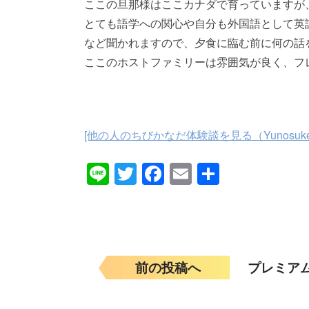
ここの旦那様はここカナダで育っていますが
とても語学への関心や自分も外国語として英
など聞かれますので、夕食に臨む前に何の話
ここのホストファミリーは雰囲気が良く、フ
[他の人のちびかなだ体験談を見る（Yunosuke
Line
Twitter
Facebook
Email
共
有
前の投稿へ
プレミア