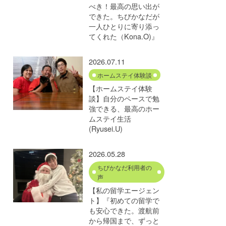
べき！最高の思い出が
できた。ちびかなだが
一人ひとりに寄り添っ
てくれた（Kona.O)』
2026.07.11
ホームステイ体験談
【ホームステイ体験
談】自分のペースで勉
強できる、最高のホー
ムステイ生活
(Ryusei.U)
2026.05.28
ちびかなだ利用者の
声
【私の留学エージェン
ト】『初めての留学で
も安心できた。渡航前
から帰国まで、ずっと