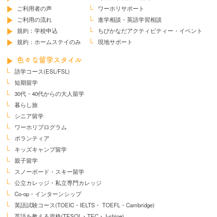
ご利用者の声
ワーホリサポート
ご利用の流れ
進学相談・英語学習相談
規約：学校申込
ちびかなだ
アクティビティー・イベント
規約：ホームステイのみ
現地サポート
色々な留学スタイル
語学コース(ESL/FSL)
短期留学
30代・40代からの大人留学
暮らし旅
シニア留学
ワーホリプログラム
ボランティア
キッズキャンプ留学
親子留学
スノーボード・スキー留学
公立カレッジ・私立専門カレッジ
Co-op・インターンシップ
英語試験コース
(TOEIC・IELTS・
TOEFL・Cambridge)
英語を教える資格
(TESOL・TEC・J-shine)