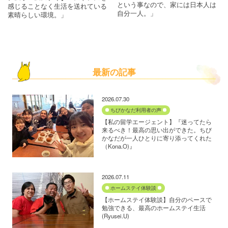
という事なので、家には日本人は
感じることなく生活を送れている
自分一人。」
素晴らしい環境。」
最新の記事
2026.07.30
ちびかなだ利用者の声
【私の留学エージェント】『迷ってたら
来るべき！最高の思い出ができた。ちび
かなだが一人ひとりに寄り添ってくれた
（Kona.O)』
2026.07.11
ホームステイ体験談
【ホームステイ体験談】自分のペースで
勉強できる、最高のホームステイ生活
(Ryusei.U)