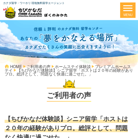
カナダ留学・ワーホリ 現地無料留学エージェント
HOME
ご利用者の声
ホームステイ体験談
プレミアムホームス
テイ
【ちびかなだ体験談】シニア留学「ホストは２０年の経験があり
プロ。総評として、問題なく快適に過ごせた。」
ご利用者の声
【ちびかなだ体験談】シニア留学「ホストは
２０年の経験がありプロ。総評として、問題
なく快適に過ごせた。」