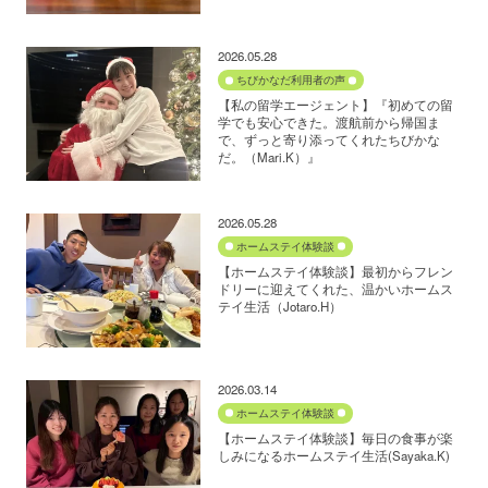
2026.05.28
ちびかなだ利用者の声
【私の留学エージェント】『初めての留
学でも安心できた。渡航前から帰国ま
で、ずっと寄り添ってくれたちびかな
だ。（Mari.K）』
2026.05.28
ホームステイ体験談
【ホームステイ体験談】最初からフレン
ドリーに迎えてくれた、温かいホームス
テイ生活（Jotaro.H）
2026.03.14
ホームステイ体験談
【ホームステイ体験談】毎日の食事が楽
しみになるホームステイ生活(Sayaka.K)