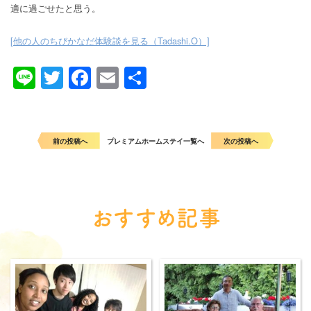
適に過ごせたと思う。
[他の人のちびかなだ体験談を見る（Tadashi.O）]
Line
Twitter
Facebook
Email
共
有
前の投稿へ
プレミアムホームステイ一覧へ
次の投稿へ
おすすめ記事