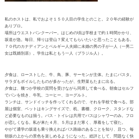
私のホストは、私でおよそ１５０人目の学生とのこと。２０年の経験が
ありプロ。
場所はウエストバンクーバー。はじめの頃は学校まで約１時間かかり、
坂道が急。毎日、帰りは登山？変えてもらいたいと思ったこともある。
７０代のカナディアンとベルギー人夫婦に未婚の男の子が一人（一男二
女は既婚別居）。学生は私ともう一人（ブラジル人）。
夕食は、ローストした、牛、鳥、豚、サーモンが主体。たまにパスタ。
サラダもボイルしたものが多かったが、生野菜もたまに出る。
夕食は、幾つか学校の質問を受けながら同席して食べる。朝食はセルフ
でパンを焼き、牛乳、コーヒー、ヨーグルト。
ランチは、サンドイッチを作ってくれるので、それを学校で食べる。部
屋は個室、ベットはキングサイズで、机、書棚、クローク、スタンドな
ど必要なものは揃う。バス・トイレは共用でバスはシャワーのみ。フロ
が恋しくなる。私が来た４月、５月はまだ寒く、厚着をして寝た。
やがて通学の坂道も乗り換えればバス路線のあることを知り、且つ、毎
朝坂の上からの景色を楽しめるようになった。総評として、問題なく快