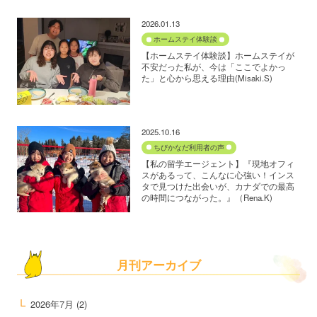
2026.01.13
ホームステイ体験談
【ホームステイ体験談】ホームステイが
不安だった私が、今は「ここでよかっ
た」と心から思える理由(Misaki.S)
2025.10.16
ちびかなだ利用者の声
【私の留学エージェント】『現地オフィ
スがあるって、こんなに心強い！インス
タで見つけた出会いが、カナダでの最高
の時間につながった。』（Rena.K)
月刊アーカイブ
2026年7月
(2)