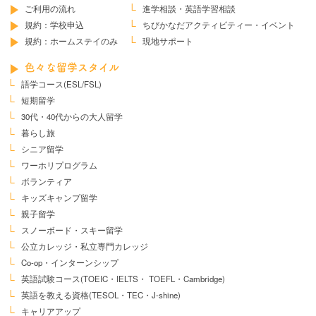
ご利用の流れ
進学相談・英語学習相談
規約：学校申込
ちびかなだ
アクティビティー・イベント
規約：ホームステイのみ
現地サポート
色々な留学スタイル
語学コース(ESL/FSL)
短期留学
30代・40代からの大人留学
暮らし旅
シニア留学
ワーホリプログラム
ボランティア
キッズキャンプ留学
親子留学
スノーボード・スキー留学
公立カレッジ・私立専門カレッジ
Co-op・インターンシップ
英語試験コース
(TOEIC・IELTS・
TOEFL・Cambridge)
英語を教える資格
(TESOL・TEC・J-shine)
キャリアアップ