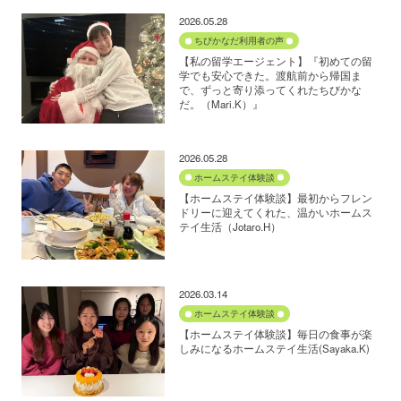
2026.05.28
ちびかなだ利用者の声
【私の留学エージェント】『初めての留
学でも安心できた。渡航前から帰国ま
で、ずっと寄り添ってくれたちびかな
だ。（Mari.K）』
2026.05.28
ホームステイ体験談
【ホームステイ体験談】最初からフレン
ドリーに迎えてくれた、温かいホームス
テイ生活（Jotaro.H）
2026.03.14
ホームステイ体験談
【ホームステイ体験談】毎日の食事が楽
しみになるホームステイ生活(Sayaka.K)