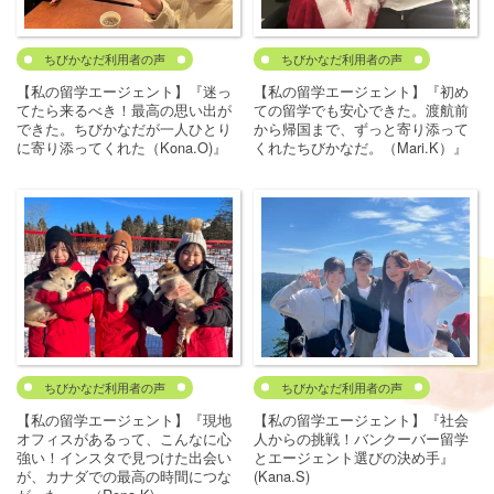
ちびかなだ利用者の声
ちびかなだ利用者の声
【私の留学エージェント】『迷っ
【私の留学エージェント】『初め
てたら来るべき！最高の思い出が
ての留学でも安心できた。渡航前
できた。ちびかなだが一人ひとり
から帰国まで、ずっと寄り添って
に寄り添ってくれた（Kona.O)』
くれたちびかなだ。（Mari.K）』
ちびかなだ利用者の声
ちびかなだ利用者の声
【私の留学エージェント】『現地
【私の留学エージェント】『社会
オフィスがあるって、こんなに心
人からの挑戦！バンクーバー留学
強い！インスタで見つけた出会い
とエージェント選びの決め手』
が、カナダでの最高の時間につな
(Kana.S)