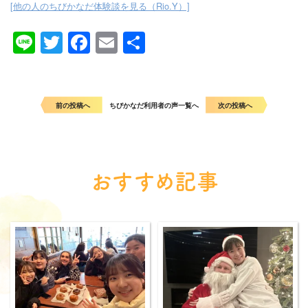
[他の人のちびかなだ体験談を見る（Rio.Y）]
Line
Twitter
Facebook
Email
共
有
前の投稿へ
ちびかなだ利用者の声一覧へ
次の投稿へ
おすすめ記事