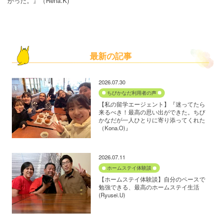
がった。』（Rena.K)
最新の記事
2026.07.30
ちびかなだ利用者の声
【私の留学エージェント】『迷ってたら
来るべき！最高の思い出ができた。ちび
かなだが一人ひとりに寄り添ってくれた
（Kona.O)』
2026.07.11
ホームステイ体験談
【ホームステイ体験談】自分のペースで
勉強できる、最高のホームステイ生活
(Ryusei.U)