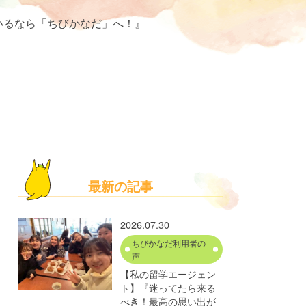
いるなら「ちびかなだ」へ！』
最新の記事
2026.07.30
ちびかなだ利用者の
声
【私の留学エージェン
ト】『迷ってたら来る
べき！最高の思い出が