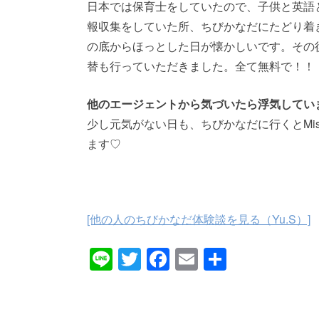
日本では保育士をしていたので、子供と英語
報収集をしていた所、ちびかなだにたどり着き
の底からほっとした日が懐かしいです。その
替も行っていただきました。
全て無料で！！
他のエージェントから気づいたら浮気してい
少し元気がない日も、ちびかなだに行くとMi
ます♡
[他の人のちびかなだ体験談を見る（Yu.S
）]
Line
Twitter
Facebook
Email
共
有