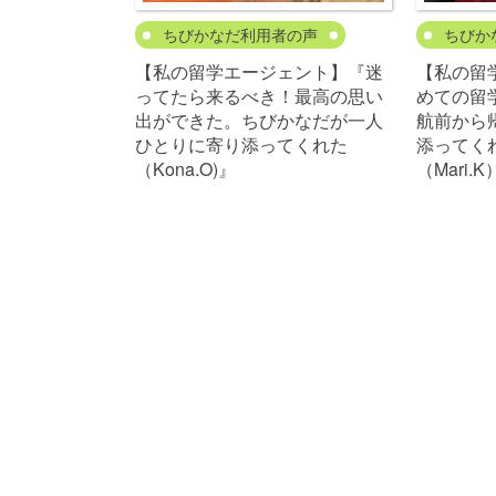
ちびかなだ利用者の声
ちびか
【私の留学エージェント】『迷
【私の留
ってたら来るべき！最高の思い
めての留
出ができた。ちびかなだが一人
航前から
ひとりに寄り添ってくれた
添ってく
（Kona.O)』
（Mari.