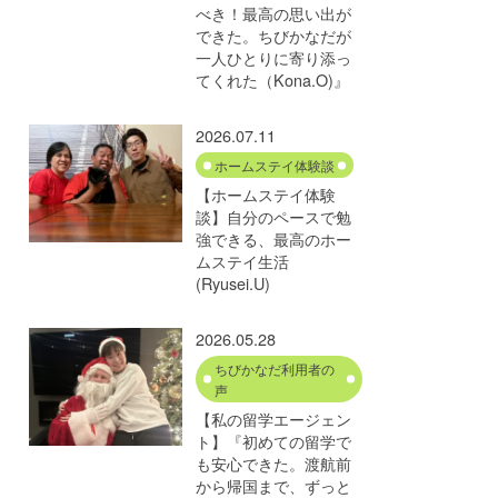
べき！最高の思い出が
できた。ちびかなだが
一人ひとりに寄り添っ
てくれた（Kona.O)』
2026.07.11
ホームステイ体験談
【ホームステイ体験
談】自分のペースで勉
強できる、最高のホー
ムステイ生活
(Ryusei.U)
2026.05.28
ちびかなだ利用者の
声
【私の留学エージェン
ト】『初めての留学で
も安心できた。渡航前
から帰国まで、ずっと