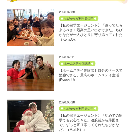
2026.07.30
ちびかなだ利用者の声
【私の留学エージェント】『迷ってたら
来るべき！最高の思い出ができた。ちび
かなだが一人ひとりに寄り添ってくれた
（Kona.O)』
2026.07.11
ホームステイ体験談
【ホームステイ体験談】自分のペースで
勉強できる、最高のホームステイ生活
(Ryusei.U)
2026.05.28
ちびかなだ利用者の声
【私の留学エージェント】『初めての留
学でも安心できた。渡航前から帰国ま
で、ずっと寄り添ってくれたちびかな
だ。（Mari.K）』