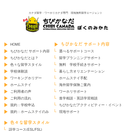
カナダ留学・ワーホリカナダ専門 現地無料留学エージェント
HOME
ちびかなだ サポート内容
ちびかなだ サポート内容
選べるサポートコース
ちびかなだとは？
留学プランニングサポート
色々な留学スタイル
無料 学校手続きサポート
学校体験談
暮らし方オリエンテーション
ワーキングホリデー
ホームステイ手配
ホームステイ
海外留学保険ご案内
ご利用者の声
ワーホリサポート
ご利用の流れ
進学相談・英語学習相談
規約：学校申込
ちびかなだ
アクティビティー・イベント
規約：ホームステイのみ
現地サポート
色々な留学スタイル
語学コース(ESL/FSL)