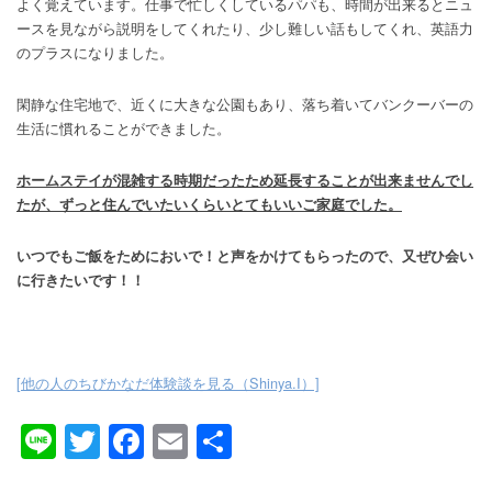
よく覚えています。仕事で忙しくしているパパも、時間が出来るとニュ
ースを見ながら説明をしてくれたり、少し難しい話もしてくれ、英語力
のプラスになりました。
閑静な住宅地で、近くに大きな公園もあり、落ち着いてバンクーバーの
生活に慣れることができました。
ホームステイが混雑する時期だったため延長することが出来ませんでし
たが、ずっと住んでいたいくらいとてもいいご家庭でした。
いつでもご飯をためにおいで！と声をかけてもらったので、又ぜひ会い
に行きたいです！！
[他の人のちびかなだ体験談を見る（Shinya.I）]
Line
Twitter
Facebook
Email
共
有