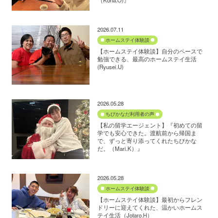
2026.07.11
ホームステイ体験談
【ホームステイ体験談】自分のペースで
勉強できる、最高のホームステイ生活
(Ryusei.U)
2026.05.28
ちびかなだ利用者の声
【私の留学エージェント】『初めての留
学でも安心できた。渡航前から帰国ま
で、ずっと寄り添ってくれたちびかな
だ。（Mari.K）』
2026.05.28
ホームステイ体験談
【ホームステイ体験談】最初からフレン
ドリーに迎えてくれた、温かいホームス
テイ生活（Jotaro.H）