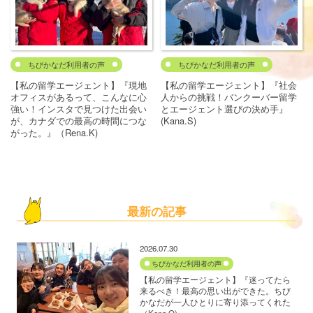
ちびかなだ利用者の声
ちびかなだ利用者の声
【私の留学エージェント】『現地
【私の留学エージェント】『社会
オフィスがあるって、こんなに心
人からの挑戦！バンクーバー留学
強い！インスタで見つけた出会い
とエージェント選びの決め手』
が、カナダでの最高の時間につな
(Kana.S)
がった。』（Rena.K)
最新の記事
2026.07.30
ちびかなだ利用者の声
【私の留学エージェント】『迷ってたら
来るべき！最高の思い出ができた。ちび
かなだが一人ひとりに寄り添ってくれた
（Kona.O)』