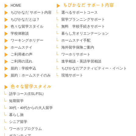
HOME
ちびかなだ サポート内容
ちびかなだ サポート内容
選べるサポートコース
ちびかなだとは？
留学プランニングサポート
色々な留学スタイル
無料 学校手続きサポート
学校体験談
暮らし方オリエンテーション
ワーキングホリデー
ホームステイ手配
ホームステイ
海外留学保険ご案内
ご利用者の声
ワーホリサポート
ご利用の流れ
進学相談・英語学習相談
規約：学校申込
ちびかなだ
アクティビティー・イベント
規約：ホームステイのみ
現地サポート
色々な留学スタイル
語学コース(ESL/FSL)
短期留学
30代・40代からの大人留学
暮らし旅
シニア留学
ワーホリプログラム
ボランティア