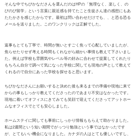
そんな中でちびかなださんを選んだのはHPの「無理なく、楽しく、の
びのび留学」という言葉に親近感を持てたこと生徒さん達の感想にもあ
たたかさを感じたからです。最初は問い合わせだけでも、、と恐る恐る
メールを送りました。このワンクリックは正解でした。
返事もとても丁寧で、時間が無いとすごく焦って心配していましたが、
焦らせたりせず考える時間もくれながら細かい事情も教えて下さいまし
た。例えば学校も雰囲気やレベル等の好みに合わせて提案してくれたり
もちろん自分で調べて気になった学校に関しても現地の声として教えて
くれるので自分にあった学校を探せると思います。
ちびかなださんにお願いすると決めた後も来るまでの準備や現地に来て
からの事もしっかり教えてくださったのであまり不安はなかったです。
現地に着いてオフィスにきてみても笑顔で迎えてくださってアットホー
ムなオフィスでとても安心しました。
ホームステイに関しても事前にしっかり情報ももらえて助かりました。
私は2週間という短い期間でがっつり勉強という事ではなかったです
が、とてもいい機会になりました。カナダの人はとても優しいですし、