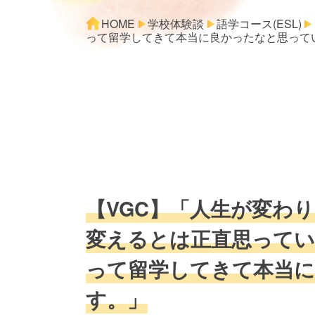
HOME
学校体験談
語学コース(ESL)
って留学してきて本当に良かったなと思って
【VGC】「人生が変わ
変えるとは正直思ってい
って留学してきて本当
す。」