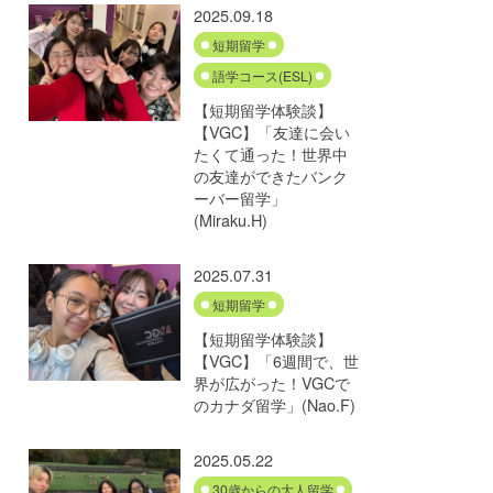
2025.09.18
短期留学
語学コース(ESL)
【短期留学体験談】
【VGC】「友達に会い
たくて通った！世界中
の友達ができたバンク
ーバー留学」
(Miraku.H)
2025.07.31
短期留学
【短期留学体験談】
【VGC】「6週間で、世
界が広がった！VGCで
のカナダ留学」(Nao.F)
2025.05.22
30歳からの大人留学