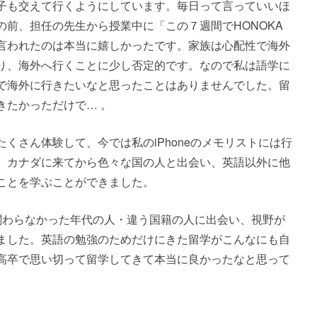
子も交えて行くようにしています。毎日って言っていいほ
前、担任の先生から授業中に「この７週間でHONOKA
言われたのは本当に嬉しかったです。家族は心配性で海外
り、海外へ行くことに少し否定的です。なので私は語学に
で海外に行きたいなと思ったことはありませんでした。留
きたかっただけで… 。
くさん体験して、今では私のiPhoneのメモリストには行
 カナダに来てから色々な国の人と出会い、英語以外に他
ことを学ぶことができました。
関わらなかった年代の人・違う国籍の人に出会い、視野が
ました。英語の勉強のためだけにきた留学がこんなにも自
高卒で思い切って留学してきて本当に良かったなと思って