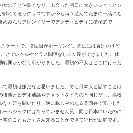
の女の子と仲良くなり、出会った初日に大きいショッピン
が離れて違うクラスですが今も時々遊んでたまに一緒にち
先生含めみんなフレンドリーでアクティビティに積極的で
ススケートで、２回目がボーリング。先生には負けたけど
ることでレベルやクラス関係なしに友達ができました。休
動範囲がかなり広がりました。最初の不安はどこに行った
いて最初は嫌だなと思いました。でも日本人と話すことは
の後輩とビデオ通話やチャットをするのと同じだし、高校
ルな方言を聞いたり、逆に親しみのある関西弁で安心した
ホームシックにはなっていません笑 同じ日本にいたのに
日本のこともたくさん知ることができて毎日が新鮮です。