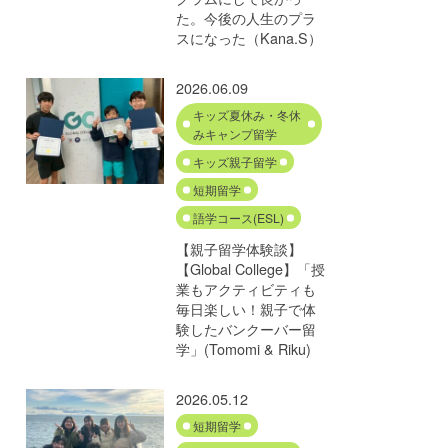
た。今後の人生のプラ
スになった（Kana.S）
2026.06.09
キッズ夏休み・冬休
みキャンプ留学
キッズ親子留学
短期留学
語学コース(ESL)
【親子留学体験談】
【Global College】「授
業もアクティビティも
毎日楽しい！親子で体
験したバンクーバー留
学」(Tomomi & Riku)
2026.05.12
短期留学