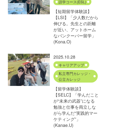
語学コース(ESL)
【短期留学体験談】
【LSI】「少人数だから
伸びる。先生との距離
が近い、アットホーム
なバンクーバー留学」
(Kona.O)
2025.10.28
キャリアアップ
私立専門カレッジ・
公立カレッジ
【留学体験談】
【SELC】「学んだこと
が“未来の武器”になる
勉強と仕事を両立しな
がら学んだ“実践的マー
ケティング”」
(Kanae.U)