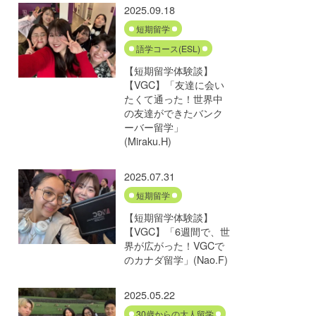
2025.09.18
短期留学
語学コース(ESL)
【短期留学体験談】
【VGC】「友達に会い
たくて通った！世界中
の友達ができたバンク
ーバー留学」
(Miraku.H)
2025.07.31
短期留学
【短期留学体験談】
【VGC】「6週間で、世
界が広がった！VGCで
のカナダ留学」(Nao.F)
2025.05.22
30歳からの大人留学