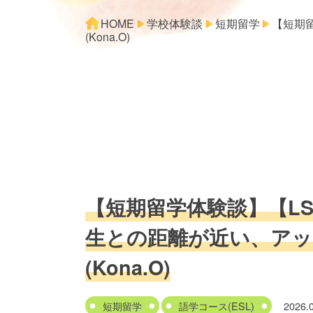
HOME
学校体験談
短期留学
【短期
(Kona.O)
【短期留学体験談】【L
生との距離が近い、アッ
(Kona.O)
短期留学
語学コース(ESL)
2026.