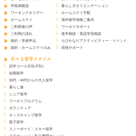
学校体験談
暮らし方オリエンテーション
ワーキングホリデー
ホームステイ手配
ホームステイ
海外留学保険ご案内
ご利用者の声
ワーホリサポート
ご利用の流れ
進学相談・英語学習相談
規約：学校申込
ちびかなだ
アクティビティー・イベント
規約：ホームステイのみ
現地サポート
色々な留学スタイル
語学コース(ESL/FSL)
短期留学
30代・40代からの大人留学
暮らし旅
シニア留学
ワーホリプログラム
ボランティア
キッズキャンプ留学
親子留学
スノーボード・スキー留学
公立カレッジ・私立専門カレッジ