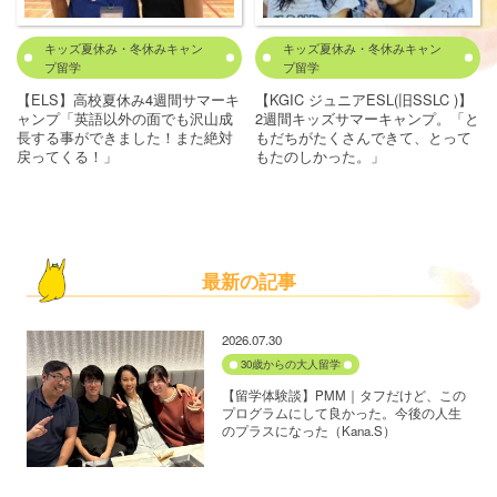
キッズ夏休み・冬休みキャン
キッズ夏休み・冬休みキャン
プ留学
プ留学
【ELS】高校夏休み4週間サマーキ
【KGIC ジュニアESL(旧SSLC )】
ャンプ「英語以外の面でも沢山成
2週間キッズサマーキャンプ。「と
長する事ができました！また絶対
もだちがたくさんできて、とって
戻ってくる！」
もたのしかった。」
最新の記事
2026.07.30
30歳からの大人留学
【留学体験談】PMM｜タフだけど、この
プログラムにして良かった。今後の人生
のプラスになった（Kana.S）