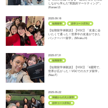
しながら学んだ“実践的マーケティング”」
(Kanae.U)
2025.09.18
短期留学
語学コース(ESL)
【短期留学体験談】【VGC】「友達に会
いたくて通った！世界中の友達ができた
バンクーバー留学」(Miraku.H)
2025.07.31
短期留学
【短期留学体験談】【VGC】「6週間で、
世界が広がった！VGCでのカナダ留学」
(Nao.F)
2025.05.22
30歳からの大人留学
語学コース(ESL)