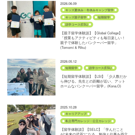
2026.06.09
キッズ夏休み・冬休みキャンプ留学
キッズ親子留学
短期留学
語学コース(ESL)
【親子留学体験談】【Global College】
「授業もアクティビティも毎日楽しい！
親子で体験したバンクーバー留学」
(Tomomi & Riku)
2026.05.12
短期留学
語学コース(ESL)
【短期留学体験談】【LSI】「少人数だか
ら伸びる。先生との距離が近い、アット
ホームなバンクーバー留学」(Kona.O)
2025.10.28
キャリアアップ
私立専門カレッジ・公立カレッジ
【留学体験談】【SELC】「学んだこと
が“未来の武器”になる 勉強と仕事を両立