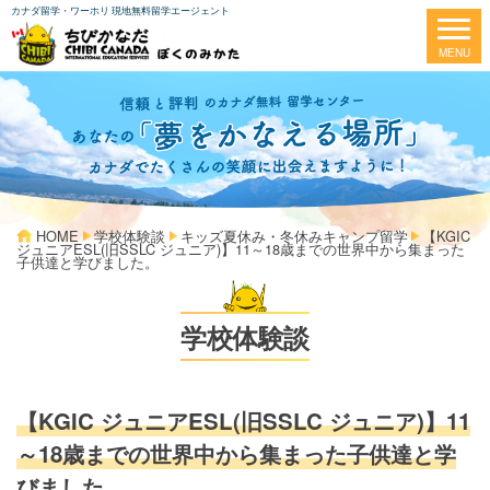
カナダ留学・ワーホリ 現地無料留学エージェント
HOME
学校体験談
キッズ夏休み・冬休みキャンプ留学
【KGIC
ジュニアESL(旧SSLC ジュニア)】11～18歳までの世界中から集まった
子供達と学びました。
学校体験談
【KGIC ジュニアESL(旧SSLC ジュニア)】11
～18歳までの世界中から集まった子供達と学
びました。