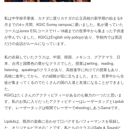
私は中学校卒業後、カナダに渡りカナダの公立高校の新学期の始まる9
月までの4ヶ月間、KGIC Surrey campusに通いました。私が通っていた
コースはJunior ESLコースで11～18歳までの世界中から集まった子供達
が学んでいました。KGICはEnglish only policyがあり、学校内では英語
だけの会話がルールになっています。
私の在籍していたクラスは。中国、韓国、メキシコ、グアテマラ、日
本、台湾と国際色の豊かなクラスでした。授業はwriting、reading、
listening、speakingのクラスがあり、高校進学に向けての授業もあり、
高校に進学してから、その経験が役に立ちました。また、世界中から生
徒が集まってくるのでたくさんの国の人達と友達になることができまし
た。
KGICはたくさんのアクティビティーがあるのも魅力の一つだと思いま
す。私のお気に入りだったアクティビティーはレーザータッグとLipdub
です。レーザータッグは暗闇でレーザーでshootingしあうGameです。
Lipdubは、既存の楽曲に合わせて口パクするパフォーマンスを収録し
た、オリジナルビデオのことです。私たちのクラスはSafe & Soundと