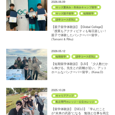
2026.06.09
キッズ夏休み・冬休みキャンプ留学
キッズ親子留学
短期留学
語学コース(ESL)
【親子留学体験談】【Global College】
「授業もアクティビティも毎日楽しい！
親子で体験したバンクーバー留学」
(Tomomi & Riku)
2026.05.12
短期留学
語学コース(ESL)
【短期留学体験談】【LSI】「少人数だか
ら伸びる。先生との距離が近い、アット
ホームなバンクーバー留学」(Kona.O)
2025.10.28
キャリアアップ
私立専門カレッジ・公立カレッジ
【留学体験談】【SELC】「学んだこと
が“未来の武器”になる 勉強と仕事を両立