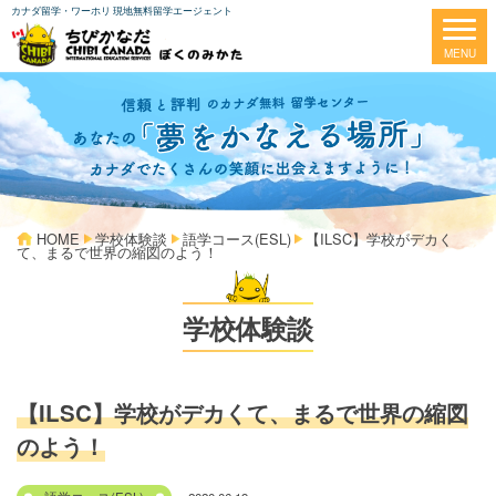
カナダ留学・ワーホリ 現地無料留学エージェント
HOME
学校体験談
語学コース(ESL)
【ILSC】学校がデカく
て、まるで世界の縮図のよう！
学校体験談
【ILSC】学校がデカくて、まるで世界の縮図
のよう！