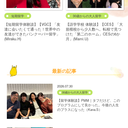
短期留学
30歳からの大人留学
【短期留学体験談】【VGC】「友
【語学学校 体験談】【CES】「大
達に会いたくて通った！世界中の
規模校から少人数へ。転校で見つ
友達ができたバンクーバー留学」
けた「第二のホーム」CESの6か
(Miraku.H)
月」(Mami.U)
最新の記事
2026.07.30
30歳からの大人留学
【留学体験談】PMM｜タフだけど、この
プログラムにして良かった。今後の人生
のプラスになった（Kana.S）