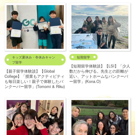
キッズ夏休み・冬休みキャン
短期留学
プ留学
【短期留学体験談】【LSI】「少人
【親子留学体験談】【Global
数だから伸びる。先生との距離が
College】「授業もアクティビティ
近い、アットホームなバンクーバ
も毎日楽しい！親子で体験したバ
ー留学」(Kona.O)
ンクーバー留学」(Tomomi & Riku)