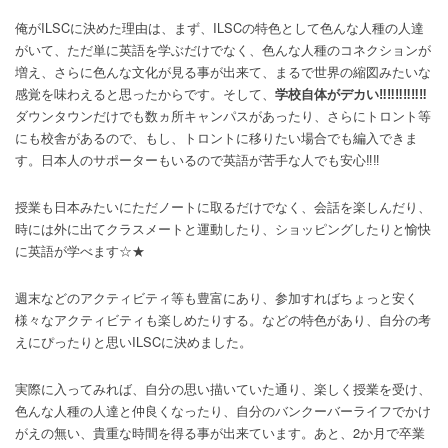
俺がILSCに決めた理由は、まず、ILSCの特色として色んな人種の人達
がいて、ただ単に英語を学ぶだけでなく、色んな人種のコネクションが
増え、さらに色んな文化が見る事が出来て、まるで世界の縮図みたいな
感覚を味わえると思ったからです。そして、
学校自体がデカい‼‼‼‼‼‼
ダウンタウンだけでも数ヵ所キャンパスがあったり、さらにトロント等
にも校舎があるので、もし、トロントに移りたい場合でも編入できま
す。日本人のサポーターもいるので英語が苦手な人でも安心‼‼
授業も日本みたいにただノートに取るだけでなく、会話を楽しんだり、
時には外に出てクラスメートと運動したり、ショッピングしたりと愉快
に英語が学べます☆★
週末などのアクティビティ等も豊富にあり、参加すればちょっと安く
様々なアクティビティも楽しめたりする。などの特色があり、自分の考
えにぴったりと思いILSCに決めました。
実際に入ってみれば、自分の思い描いていた通り、楽しく授業を受け、
色んな人種の人達と仲良くなったり、自分のバンクーバーライフでかけ
がえの無い、貴重な時間を得る事が出来ています。あと、2か月で卒業