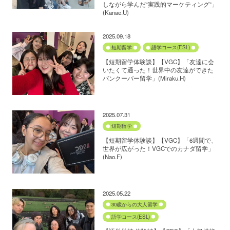
しながら学んだ“実践的マーケティング”」
(Kanae.U)
2025.09.18
短期留学
語学コース(ESL)
【短期留学体験談】【VGC】「友達に会
いたくて通った！世界中の友達ができた
バンクーバー留学」(Miraku.H)
2025.07.31
短期留学
【短期留学体験談】【VGC】「6週間で、
世界が広がった！VGCでのカナダ留学」
(Nao.F)
2025.05.22
30歳からの大人留学
語学コース(ESL)