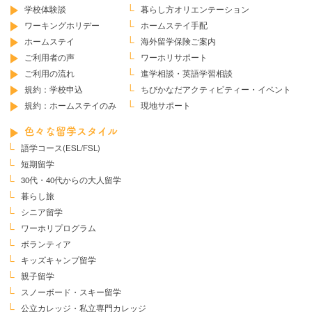
学校体験談
暮らし方オリエンテーション
ワーキングホリデー
ホームステイ手配
ホームステイ
海外留学保険ご案内
ご利用者の声
ワーホリサポート
ご利用の流れ
進学相談・英語学習相談
規約：学校申込
ちびかなだ
アクティビティー・イベント
規約：ホームステイのみ
現地サポート
色々な留学スタイル
語学コース(ESL/FSL)
短期留学
30代・40代からの大人留学
暮らし旅
シニア留学
ワーホリプログラム
ボランティア
キッズキャンプ留学
親子留学
スノーボード・スキー留学
公立カレッジ・私立専門カレッジ