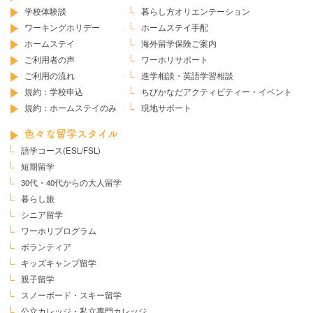
学校体験談
暮らし方オリエンテーション
ワーキングホリデー
ホームステイ手配
ホームステイ
海外留学保険ご案内
ご利用者の声
ワーホリサポート
ご利用の流れ
進学相談・英語学習相談
規約：学校申込
ちびかなだ
アクティビティー・イベント
規約：ホームステイのみ
現地サポート
色々な留学スタイル
語学コース(ESL/FSL)
短期留学
30代・40代からの大人留学
暮らし旅
シニア留学
ワーホリプログラム
ボランティア
キッズキャンプ留学
親子留学
スノーボード・スキー留学
公立カレッジ・私立専門カレッジ