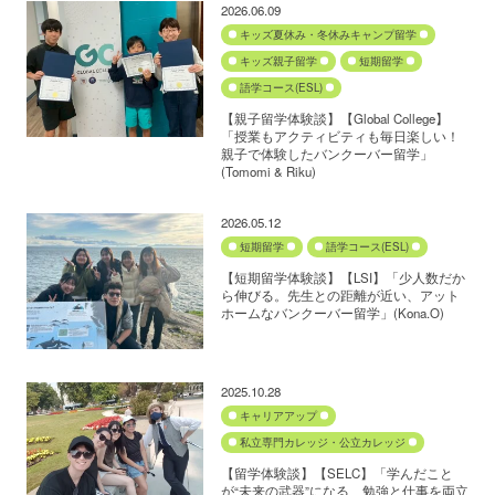
2026.06.09
キッズ夏休み・冬休みキャンプ留学
キッズ親子留学
短期留学
語学コース(ESL)
【親子留学体験談】【Global College】
「授業もアクティビティも毎日楽しい！
親子で体験したバンクーバー留学」
(Tomomi & Riku)
2026.05.12
短期留学
語学コース(ESL)
【短期留学体験談】【LSI】「少人数だか
ら伸びる。先生との距離が近い、アット
ホームなバンクーバー留学」(Kona.O)
2025.10.28
キャリアアップ
私立専門カレッジ・公立カレッジ
【留学体験談】【SELC】「学んだこと
が“未来の武器”になる 勉強と仕事を両立