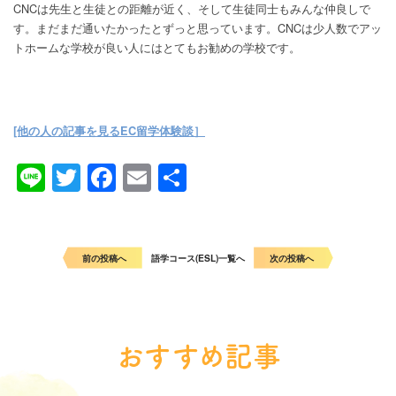
CNCは先生と生徒との距離が近く、そして生徒同士もみんな仲良しで
す。まだまだ通いたかったとずっと思っています。CNCは少人数でアッ
トホームな学校が良い人にはとてもお勧めの学校です。
[他の人の記事を見るEC留学
体験談］
Line
Twitter
Facebook
Email
共
有
前の投稿へ
語学コース(ESL)一覧へ
次の投稿へ
おすすめ記事