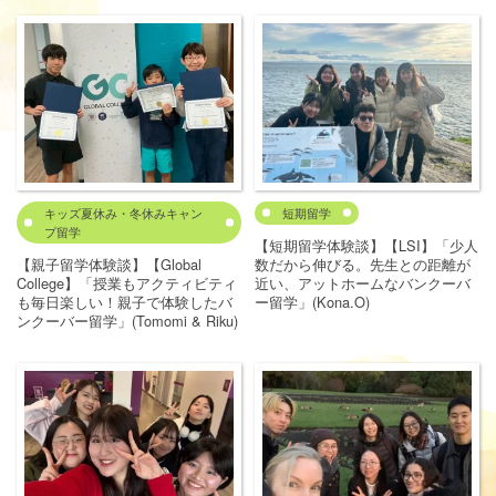
キッズ夏休み・冬休みキャン
短期留学
プ留学
【短期留学体験談】【LSI】「少人
【親子留学体験談】【Global
数だから伸びる。先生との距離が
College】「授業もアクティビティ
近い、アットホームなバンクーバ
も毎日楽しい！親子で体験したバ
ー留学」(Kona.O)
ンクーバー留学」(Tomomi & Riku)