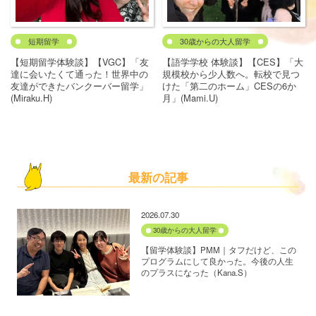
短期留学
30歳からの大人留学
【短期留学体験談】【VGC】「友
【語学学校 体験談】【CES】「大
達に会いたくて通った！世界中の
規模校から少人数へ。転校で見つ
友達ができたバンクーバー留学」
けた「第二のホーム」CESの6か
(Miraku.H)
月」(Mami.U)
最新の記事
2026.07.30
30歳からの大人留学
【留学体験談】PMM｜タフだけど、この
プログラムにして良かった。今後の人生
のプラスになった（Kana.S）