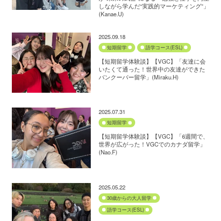
しながら学んだ“実践的マーケティング”」
(Kanae.U)
2025.09.18
短期留学
語学コース(ESL)
【短期留学体験談】【VGC】「友達に会
いたくて通った！世界中の友達ができた
バンクーバー留学」(Miraku.H)
2025.07.31
短期留学
【短期留学体験談】【VGC】「6週間で、
世界が広がった！VGCでのカナダ留学」
(Nao.F)
2025.05.22
30歳からの大人留学
語学コース(ESL)