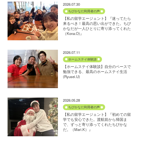
2026.07.30
ちびかなだ利用者の声
【私の留学エージェント】『迷ってたら
来るべき！最高の思い出ができた。ちび
かなだが一人ひとりに寄り添ってくれた
（Kona.O)』
2026.07.11
ホームステイ体験談
【ホームステイ体験談】自分のペースで
勉強できる、最高のホームステイ生活
(Ryusei.U)
2026.05.28
ちびかなだ利用者の声
【私の留学エージェント】『初めての留
学でも安心できた。渡航前から帰国ま
で、ずっと寄り添ってくれたちびかな
だ。（Mari.K）』