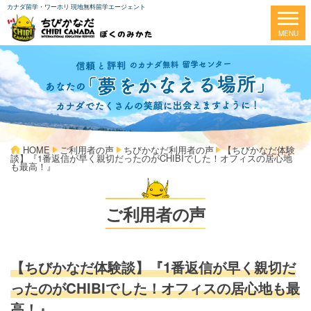
カナダ留学・ワーホリ 現地無料留学エージェント
HOME
ご利用者の声
ちびかなだ利用者の声
【ちびかなだ体験
談】『1番返信が早く親切だったのがCHIBIでした！オフィスの居心地
も最高！』
ご利用者の声
【ちびかなだ体験談】『1番返信が早く親切だ
ったのがCHIBIでした！オフィスの居心地も最
高！』