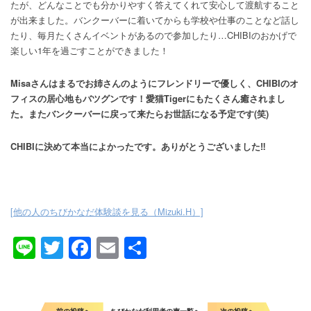
たが、どんなことでも分かりやすく答えてくれて安心して渡航すること
が出来ました。バンクーバーに着いてからも学校や仕事のことなど話し
たり、毎月たくさんイベントがあるので参加したり…CHIBIのおかげで
楽しい1年を過ごすことができました！
Misaさんはまるでお姉さんのようにフレンドリーで優しく、CHIBIのオ
フィスの居心地もバツグンです！愛猫Tigerにもたくさん癒されまし
た。またバンクーバーに戻って来たらお世話になる予定です(笑)
CHIBIに決めて本当によかったです。ありがとうございました‼
[他の人のちびかなだ体験談を見る（Mizuki.H）]
Line
Twitter
Facebook
Email
共
有
前の投稿へ
ちびかなだ利用者の声一覧へ
次の投稿へ