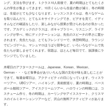
ング、文法を学びます。１クラス10人前後で、夏の時期はとてもたくさ
んの学生が集まってきます。
10月くらいから生徒の数が減り、冬の時期
は、生徒がとても少なくなります。レッスンスタイルは、色々なゲーム
を取り込んだり、とてもエキサイティングでき、ビデオを見て、イディ
オムなどの確認をしたり、楽しみながら授業が受けられるのが良かった
です。アカデミックのクラスは、ボキャブラリー、リスニング、ライテ
ィングが学べ、特にディクテーションは、先生のスピーチの早さに驚か
されます。先生たちは、とてもフレンドリーで、休憩時間は、ラウンジ
でビンゴゲーム、マシュマロほうばり競争など、いろいろなゲームで先
生たちが楽しませてくれます。宿題は、ほとんど毎日でて、放課後にラ
ウンジでしていました。
木曜日のアフタースクールは、Japanese、Korean、Mexican、
German・・・など食事会がありいろんな国の文化や味も楽しむことが
できて、毎週金曜日は、アクティビティの日になっています。ウィスラ
ーツアー、UBCツアー、ハイキング、美術館巡り、夏の時期は、ベース
ボール観戦ツアー、アイスクリームツアー、ハロウィンの時期には、コ
スチューム作り、冬の時期は、カーリングやアイススケート、クリスマ
スのイルミネーションツアーなど、沢山の無料アクティビティがありま
す。