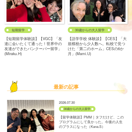
短期留学
30歳からの大人留学
【短期留学体験談】【VGC】「友
【語学学校 体験談】【CES】「大
達に会いたくて通った！世界中の
規模校から少人数へ。転校で見つ
友達ができたバンクーバー留学」
けた「第二のホーム」CESの6か
(Miraku.H)
月」(Mami.U)
最新の記事
2026.07.30
30歳からの大人留学
【留学体験談】PMM｜タフだけど、この
プログラムにして良かった。今後の人生
のプラスになった（Kana.S）