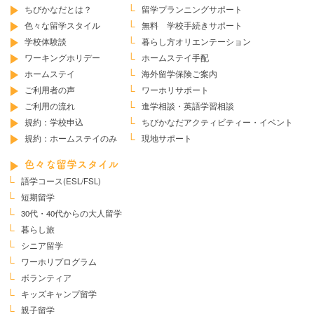
ちびかなだとは？
留学プランニングサポート
色々な留学スタイル
無料 学校手続きサポート
学校体験談
暮らし方オリエンテーション
ワーキングホリデー
ホームステイ手配
ホームステイ
海外留学保険ご案内
ご利用者の声
ワーホリサポート
ご利用の流れ
進学相談・英語学習相談
規約：学校申込
ちびかなだ
アクティビティー・イベント
規約：ホームステイのみ
現地サポート
色々な留学スタイル
語学コース(ESL/FSL)
短期留学
30代・40代からの大人留学
暮らし旅
シニア留学
ワーホリプログラム
ボランティア
キッズキャンプ留学
親子留学