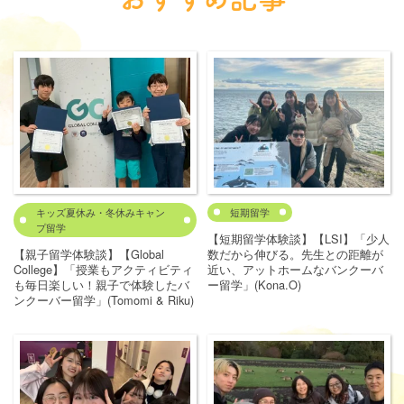
キッズ夏休み・冬休みキャン
短期留学
プ留学
【短期留学体験談】【LSI】「少人
【親子留学体験談】【Global
数だから伸びる。先生との距離が
College】「授業もアクティビティ
近い、アットホームなバンクーバ
も毎日楽しい！親子で体験したバ
ー留学」(Kona.O)
ンクーバー留学」(Tomomi & Riku)