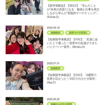
【留学体験談】【SELC】「学んだこと
が“未来の武器”になる 勉強と仕事を両立
しながら学んだ“実践的マーケティング”」
(Kanae.U)
2025.09.18
短期留学
語学コース(ESL)
【短期留学体験談】【VGC】「友達に会
いたくて通った！世界中の友達ができた
バンクーバー留学」(Miraku.H)
2025.07.31
短期留学
【短期留学体験談】【VGC】「6週間で、
世界が広がった！VGCでのカナダ留学」
(Nao.F)
2025.05.22
30歳からの大人留学