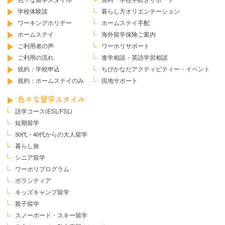
学校体験談
暮らし方オリエンテーション
ワーキングホリデー
ホームステイ手配
ホームステイ
海外留学保険ご案内
ご利用者の声
ワーホリサポート
ご利用の流れ
進学相談・英語学習相談
規約：学校申込
ちびかなだ
アクティビティー・イベント
規約：ホームステイのみ
現地サポート
色々な留学スタイル
語学コース(ESL/FSL)
短期留学
30代・40代からの大人留学
暮らし旅
シニア留学
ワーホリプログラム
ボランティア
キッズキャンプ留学
親子留学
スノーボード・スキー留学